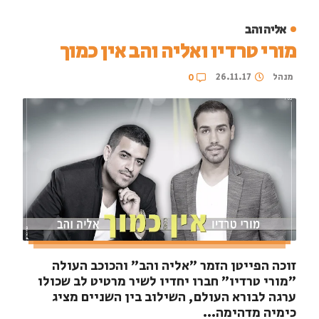
אליה והב
מורי טרדיו ואליה והב אין כמוך
מנהל
26.11.17
0
זוכה הפייטן הזמר "אליה והב" והכוכב העולה
"מורי טרדיו" חברו יחדיו לשיר מרטיט לב שכולו
ערגה לבורא העולם, השילוב בין השניים מציג
כימיה מדהימה...