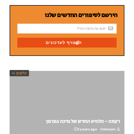
קליפים
רקתה - הלהיט החדש של מיכה גמרמן
3 years ago
Unknown