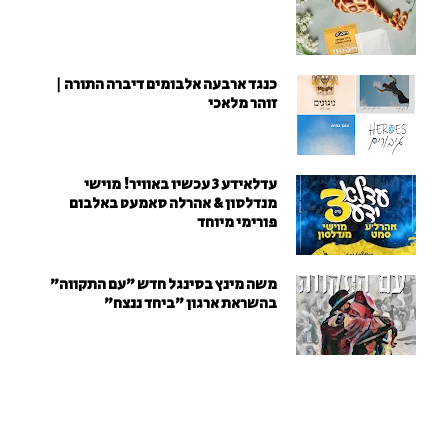
כנגד ארבעה אלבומים דיברה התורה |
זוהר מלאכי
עדלאידע 3 עכשיו באוויר! מוישי
מנדלסון & אהרלה סאמעט באלבום
פורימי מיוחד
משה מינץ בסינגל חדש ״עם התקווה״
בהשראת ארגון "ביחד ננצח"