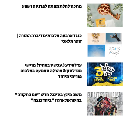
מתכון לחלת מפתח לפרנסה ושפע
כנגד ארבעה אלבומים דיברה התורה |
זוהר מלאכי
עדלאידע 3 עכשיו באוויר! מוישי
מנדלסון & אהרלה סאמעט באלבום
פורימי מיוחד
משה מינץ בסינגל חדש ״עם התקווה״
בהשראת ארגון "ביחד ננצח"