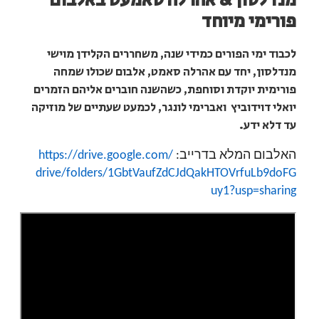
מנדלסון & אהרלה סאמעט באלבום
פורימי מיוחד
לכבוד ימי הפורים כמידי שנה, משחררים הקלידן מוישי
מנדלסון, יחד עם אהרלה סאמט, אלבום שכולו שמחה
פורימית יוקדת וסוחפת, כשהשנה חוברים אליהם הזמרים
יואלי דוידוביץ ואברימי לונגר, לכמעט שעתיים של מוזיקה
עד דלא ידע.
האלבום המלא בדרייב:
https://drive.google.com/
drive/folders/
1GbtVaufZdCJdQakHTOVrfuLb9doFG
uy1?usp=sharing