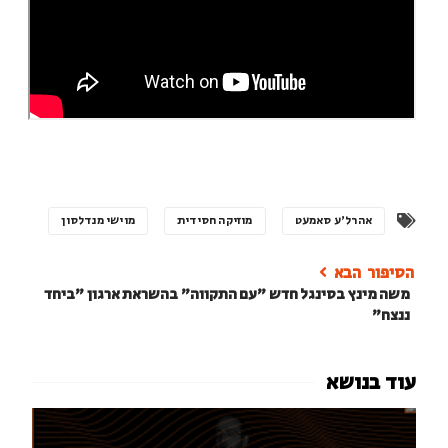
אהרל'ע סאמעט
מוזיקה חסידית
מוישי מנדלסון
משה מינץ בסינגל חדש ״עם התקווה״ בהשראת ארגון "ביחד
ננצח"