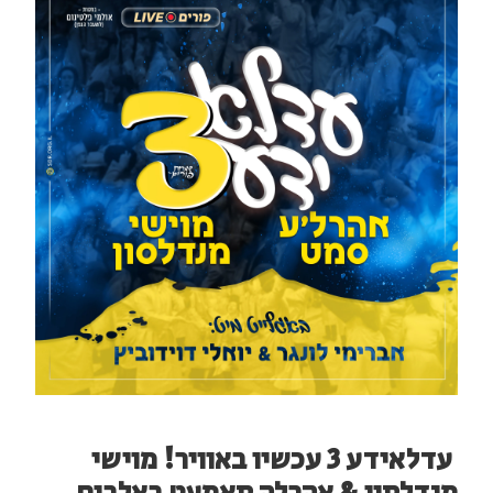
עדלאידע 3 עכשיו באוויר! מוישי